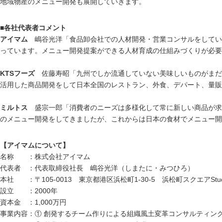
地域物産のメニュー開発も展開していきます。
■各社代表者コメント
アイマム
嶋谷光洋「食品卸会社での人材開発・営業コンサルをしてい
っています。メニュー開発提案ができる人材育成の仕組みづくりが必要
KTSフーズ
佐藤寿昭「九州でしか流通していない美味しいものがまだ
活用した商品開発をして日本全国のレストラン、外食、デパート、量販
ミルトス
盛宗一郎「消費者のニーズは多様化して常に新しい商品が求
のメニュー開発をしてきましたが、これからは日本の食材でメニュー開
【アイマムについて】
名称 ：株式会社アイマム
代表者 ：代表取締役社長 嶋谷光洋（しまたに・みつひろ）
本社 ：〒105-0013 東京都港区浜松町1-30-5 浜松町スクエアStudi
設立 ：2000年
資本金 ：1,000万円
事業内容：① 創発するチーム作りによる組織風土変革コンサルティン