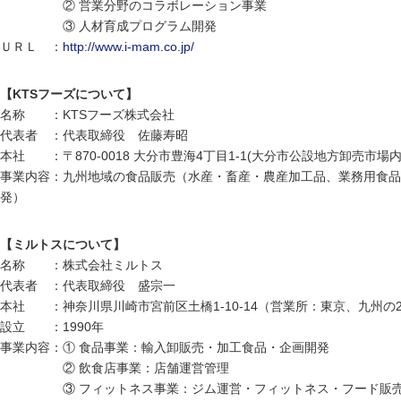
② 営業分野のコラボレーション事業
③ 人材育成プログラム開発
ＵＲＬ ：
http://www.i-mam.co.jp/
【KTSフーズについて】
名称 ：KTSフーズ株式会社
代表者 ：代表取締役 佐藤寿昭
本社 ：〒870-0018 大分市豊海4丁目1-1(大分市公設地方卸売市場内
事業内容：九州地域の食品販売（水産・畜産・農産加工品、業務用食品
発）
【ミルトスについて】
名称 ：株式会社ミルトス
代表者 ：代表取締役 盛宗一
本社 ：神奈川県川崎市宮前区土橋1‐10‐14（営業所：東京、九州の
設立 ：1990年
事業内容：① 食品事業：輸入卸販売・加工食品・企画開発
② 飲食店事業：店舗運営管理
③ フィットネス事業：ジム運営・フィットネス・フード販