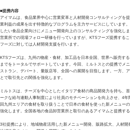
■提携内容
アイマムは、食品業界中心に営業変革と人材開発コンサルティングを提
業利益の成果を出す特徴的なプログラムを主力サービスにしています。
したい食品企業向けにメニュー開発向上のコンサルティングを強化しま
営業所での現場フォロー研修を行っていますが、KTSフーズ提携するこ
フーズに対しては人材開発支援を行います。
KTSフーズは、九州の物産・食材、加工品を日本全国、世界へ販売す
までをトータルでサポートしています。今回、ミルトスとの提携でメニ
ストラン、デパート、量販店等、全国への展開を目指します。一方、ア
とで取引先との関係を強化します。
ミルトスは、チーズを中心としたイタリア食材の商品開発力を持ち、首
ークな給与連動人事制度により社員のモチベーションを向上させ、4年
回九州エリアの食材を取り扱うことで日本の食材を使った新メニューの
強化します。全国各地の食品卸営業所と取引のあるアイマムと提携する
3社提携により、地域物産活用した新メニュー開発、販路拡大、人材開