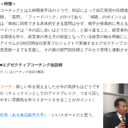
＜特徴＞
コーチングとは人材開発手法の１つで、対話によって自己実現や目標達
聴」「質問」「フィードバック」の3つであり、「傾聴」のポイントは
は「単純に回答できる具体的すぎる質問はせず、相手が発展的に考える
ードバックは「今の話し合いはどうだった」と振り返ること。経営者向
る環境を作り、経営者の考え方の前提となっている経営の軸を明確にし
アイマムが180日間会社変革プロジェクトで実施するエグゼクティブ
意思統一までを支援し、その後の部門別目標とプロセス管理と連動させ
■エグゼクティブコーチング会話例
※（）はコーチング会話の解説
コーチ
：新しい年を迎えましたが今の気持ちはどうです
か（チェックインとしてのアイスブレイク、つまり話し
やすい雰囲気を作りスタートさせることがポイント）
社長（ある食品販売大手）
：いいスタートだと思う。